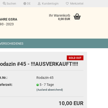
Suchen
DE
Kundenlogin
Merkzettel
Ihr Warenkorb
AHRE GSRA
0,00 EUR
93 - 2023
VERSCHIEDENES
SOLD OUT
odazin #45 - !!!AUSVERKAUFT!!!!
rstellen
t.Nr.:
Rodazin-45
rt vergessen?
eferzeit:
5 - 7 Tage
(Ausland abweichend)
10,00 EUR